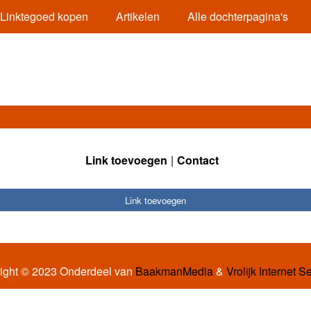
Linktegoed kopen
Artikelen
Alle dochterpagina's
Link toevoegen
Contact
Link toevoegen
ight © 2023 Onderdeel van
BaakmanMedia
&
Vrolijk Internet S